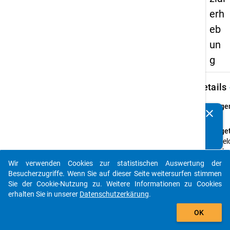
erh
eb
un
g
keybo
Details
Frage
clear
Kennen Sie Publikationen, die auf Basis unserer
3
Datenpakete entstanden sind? Dann teilen Sie uns diese
Fraget
bitte mit...
In we
Hochs
befind
Wir verwenden Cookies zur statistischen Auswertung der
auto_stories
Besucherzugriffe. Wenn Sie auf dieser Seite weitersurfen stimmen
Anleit
Sie der Cookie-Nutzung zu. Weitere Informationen zu Cookies
Damit
erhalten Sie in unserer
Datenschutzerkärung
.
ist di
add_shopping_cart
Semest
OK
bisher
insge