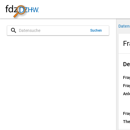
Daten
search
Suchen
Fr
De
Fra
Fra
Anl
Fra
Th