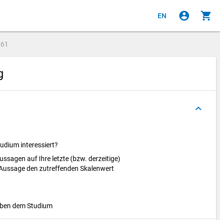
account_circle
shopping_cart
EN
e
61
ng
keyboard_arrow_up
Studium interessiert?
ussagen auf Ihre letzte (bzw. derzeitige)
e Aussage den zutreffenden Skalenwert
neben dem Studium