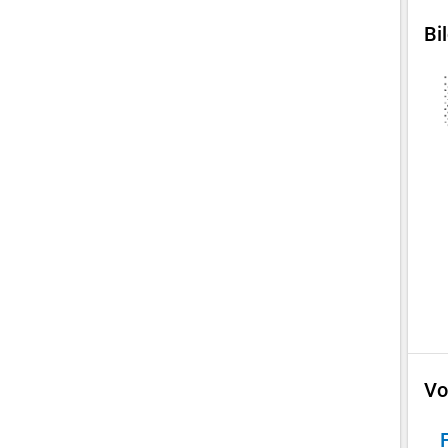
Bi
Vo