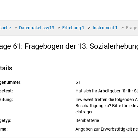
suche
>
Datenpaket
ssy13
>
Erhebung
1
>
Instrument
1
>
Frag
age 61:
Fragebogen der 13. Sozialerhebu
tails
genummer:
61
getext:
Hat sich Ihr Arbeitgeber für Ihr 
eitung:
Inwieweit treffen die folgenden A
Beschäftigung zu? Bitte für jed
eintragen.
getyp:
Itembatterie
ema:
Angaben zur Erwerbstätigkeit 