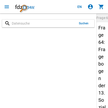
menu
account_circle
shopping_cart
EN
Frage
6
search
Suchen
Fra
ge
64:
Fra
ge
bo
ge
n
der
13.
So
zial