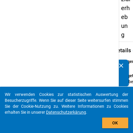
erh
eb
un
g
keybo
Details
Frage
clear
Kennen Sie Publikationen, die auf Basis unserer
64
Datenpakete entstanden sind? Dann teilen Sie uns diese
Fraget
bitte mit...
Wie be
Sie
Essen
Wir verwenden Cookies zur statistischen Auswertung der
auto_stories
und ä
Besucherzugriffe. Wenn Sie auf dieser Seite weitersurfen stimmen
Bedin
Sie der Cookie-Nutzung zu. Weitere Informationen zu Cookies
der vo
erhalten Sie in unserer
Datenschutzerkärung
.
überw
add_shopping_cart
OK
besuc
Mens