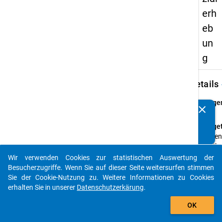
erh
eb
un
g
keybo
Details
Frage
clear
Kennen Sie Publikationen, die auf Basis unserer
67
Datenpakete entstanden sind? Dann teilen Sie uns diese
Fraget
bitte mit...
Geben 
Art Ihr
Hochsc
Wir verwenden Cookies zur statistischen Auswertung der
auto_stories
der
Besucherzugriffe. Wenn Sie auf dieser Seite weitersurfen stimmen
Erstim
Sie der Cookie-Nutzung zu. Weitere Informationen zu Cookies
an:
erhalten Sie in unserer
Datenschutzerkärung
.
add_shopping_cart
Frage
OK
Einfa