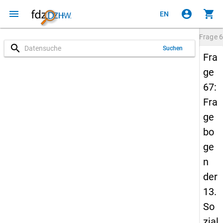
menu
account_circle
shopping_cart
EN
Frage
6
search
Suchen
Fra
ge
67:
Fra
ge
bo
ge
n
der
13.
So
zial