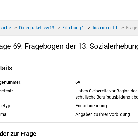
suche
>
Datenpaket
ssy13
>
Erhebung
1
>
Instrument
1
>
Frag
age 69:
Fragebogen der 13. Sozialerhebu
tails
genummer:
69
getext:
Haben Sie bereits vor Beginn des
schulische Berufsausbildung ab
getyp:
Einfachnennung
ema:
Angaben zu Ihrer Vorbildung
lder zur Frage