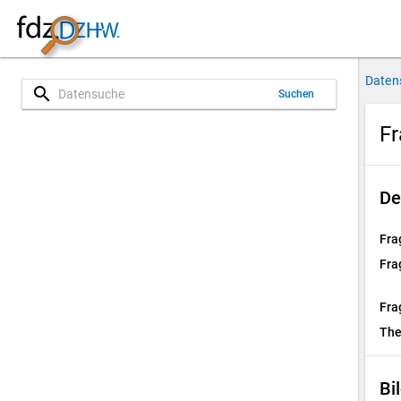
Daten
search
Suchen
Fr
De
Fra
Fra
Fra
Th
Bi