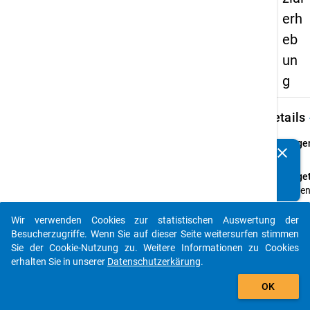
erh
eb
un
g
keybo
Details
Frage
clear
Kennen Sie Publikationen, die auf Basis unserer
78
Datenpakete entstanden sind? Dann teilen Sie uns diese
Fraget
bitte mit...
Habe
Sie
Kinde
Wir verwenden Cookies zur statistischen Auswertung der
auto_stories
Besucherzugriffe. Wenn Sie auf dieser Seite weitersurfen stimmen
Frage
Sie der Cookie-Nutzung zu. Weitere Informationen zu Cookies
Matri
erhalten Sie in unserer
Datenschutzerkärung
.
Them
add_shopping_cart
Angab
OK
zu Ihr