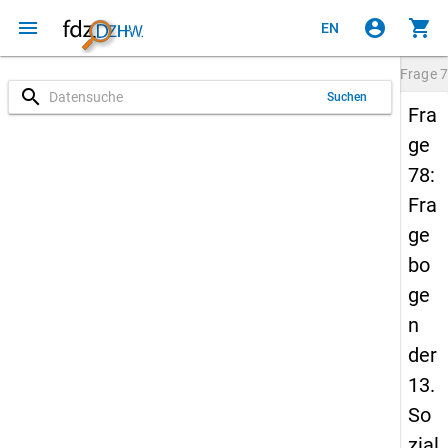
menu
account_circle
shopping_cart
EN
Frage
7
search
Suchen
Fra
ge
78:
Fra
ge
bo
ge
n
der
13.
So
zial