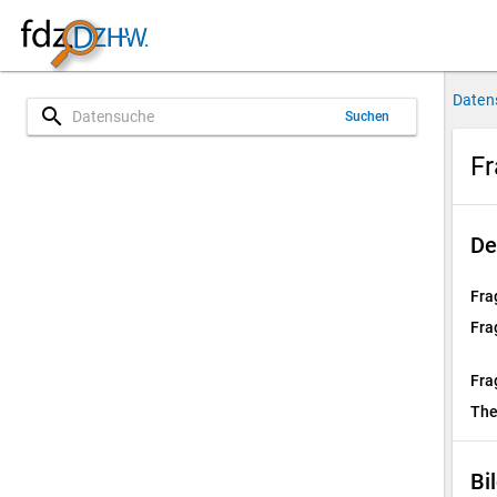
Daten
search
Suchen
Fr
De
Fra
Fra
Fra
Th
Bi