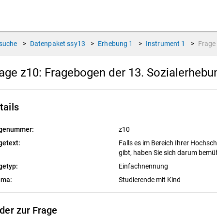
suche
>
Datenpaket
ssy13
>
Erhebung
1
>
Instrument
1
>
Frag
age z10:
Fragebogen der 13. Sozialerheb
tails
genummer:
z10
getext:
Falls es im Bereich Ihrer Hochsc
gibt, haben Sie sich darum bemü
getyp:
Einfachnennung
ema:
Studierende mit Kind
lder zur Frage