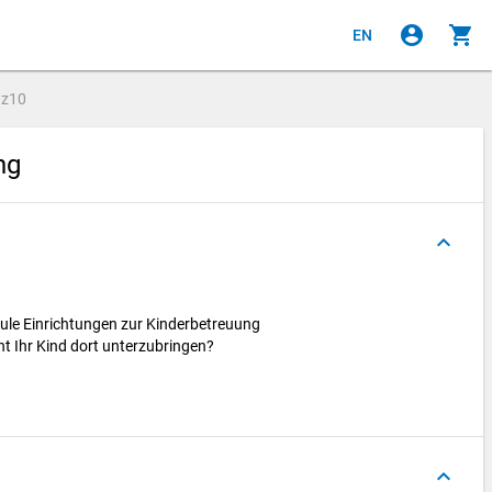
account_circle
shopping_cart
EN
e
z10
ung
keyboard_arrow_up
hule Einrichtungen zur Kinderbetreuung
ht Ihr Kind dort unterzubringen?
keyboard_arrow_up