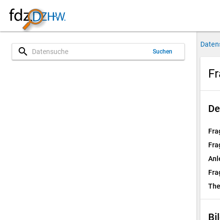
Daten
search
Suchen
Fr
De
Fra
Fra
Anl
Fra
Th
Bi