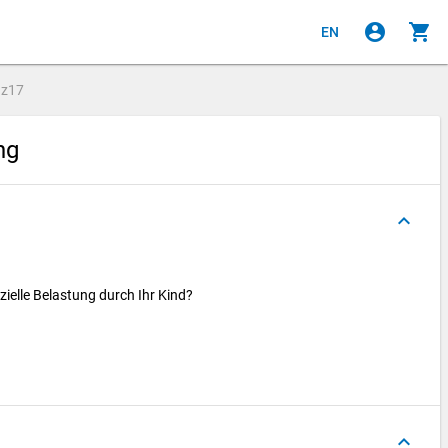
account_circle
shopping_cart
EN
e
z17
ung
keyboard_arrow_up
nzielle Belastung durch Ihr Kind?
keyboard_arrow_up