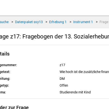
suche
>
Datenpaket
ssy13
>
Erhebung
1
>
Instrument
1
>
Frag
age z17:
Fragebogen der 13. Sozialerheb
tails
genummer:
z17
getext:
Wie hoch ist die zusätzliche fina
eitung:
DM
getyp:
Offen
ema:
Studierende mit Kind
lder zur Frage