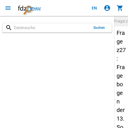
menu
account_circle
shopping_cart
EN
Frage
z
search
Suchen
Fra
ge
z27
:
Fra
ge
bo
ge
n
der
13.
So