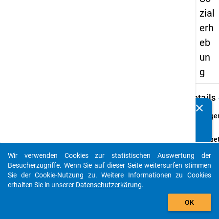
zial
erh
eb
un
g
keybo
Details
clear
Kennen Sie Publikationen, die auf Basis unserer
Frage
Datenpakete entstanden sind? Dann teilen Sie uns diese
z27
bitte mit...
Fraget
Wenn 
Wir verwenden Cookies zur statistischen Auswertung der
noch 
auto_stories
Besucherzugriffe. Wenn Sie auf dieser Seite weitersurfen stimmen
vor de
Sie der Cookie-Nutzung zu. Weitere Informationen zu Cookies
Entsc
erhalten Sie in unserer
Datenschutzerkärung
.
ständ
add_shopping_cart
würde
OK
Frage