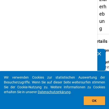
erh
eb
un
g
keybo
Details
Frage
clear
Kennen Sie Publikationen, die auf Basis unserer
z7
Datenpakete entstanden sind? Dann teilen Sie uns diese
Fraget
bitte mit...
Bitte 
Schlü
aus Fr
Wir verwenden Cookies zur statistischen Auswertung der
auto_stories
eintr
Besucherzugriffe. Wenn Sie auf dieser Seite weitersurfen stimmen
Sie der Cookie-Nutzung zu. Weitere Informationen zu Cookies
Frage
erhalten Sie in unserer
Datenschutzerkärung
.
Matri
add_shopping_cart
Them
OK
Studi