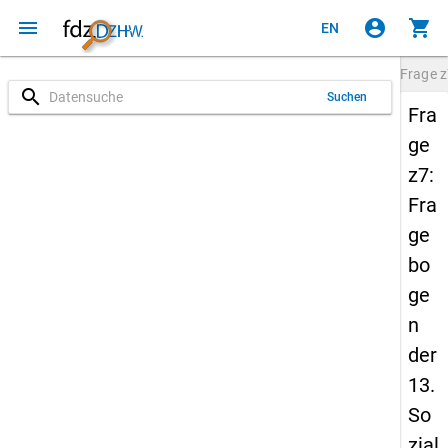
menu
account_circle
shopping_cart
EN
Frage
z
search
Suchen
Fra
ge
z7:
Fra
ge
bo
ge
n
der
13.
So
zial