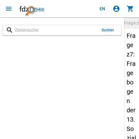
menu
account_circle
shopping_cart
EN
Frage
z
search
Suchen
Fra
ge
z7:
Fra
ge
bo
ge
n
der
13.
So
zial