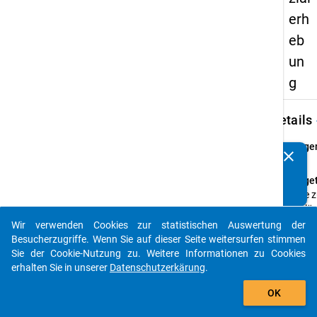
erh
eb
un
g
keybo
Details
Frage
clear
Kennen Sie Publikationen, die auf Basis unserer
z7
Datenpakete entstanden sind? Dann teilen Sie uns diese
Fraget
bitte mit...
Bitte 
Schlü
aus Fr
Wir verwenden Cookies zur statistischen Auswertung der
auto_stories
eintr
Besucherzugriffe. Wenn Sie auf dieser Seite weitersurfen stimmen
Sie der Cookie-Nutzung zu. Weitere Informationen zu Cookies
Frage
erhalten Sie in unserer
Datenschutzerkärung
.
Matri
add_shopping_cart
Them
OK
Studi