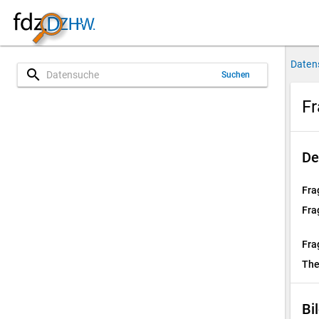
Daten
search
Suchen
Fr
De
Fra
Fra
Fra
Th
Bi