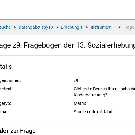
suche
>
Datenpaket
ssy13
>
Erhebung
1
>
Instrument
1
>
Frag
age z9:
Fragebogen der 13. Sozialerhebu
tails
genummer:
z9
getext:
Gibt es im Bereich Ihrer Hochschu
Kinderbetreuung?
getyp:
Matrix
ema:
Studierende mit Kind
lder zur Frage