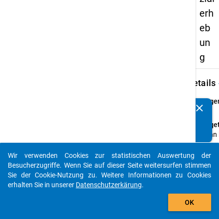
erh
eb
un
g
keybo
Details
Frage
clear
Kennen Sie Publikationen, die auf Basis unserer
21
Datenpakete entstanden sind? Dann teilen Sie uns diese
Fraget
bitte mit...
Wann 
diese
Beruf
Wir verwenden Cookies zur statistischen Auswertung der
auto_stories
absolv
Besucherzugriffe. Wenn Sie auf dieser Seite weitersurfen stimmen
Sie der Cookie-Nutzung zu. Weitere Informationen zu Cookies
Frage
erhalten Sie in unserer
Datenschutzerkärung
.
Einfa
add_shopping_cart
Them
OK
Angab