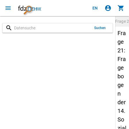
menu
account_circle
shopping_cart
EN
Frage
2
search
Suchen
Fra
ge
21:
Fra
ge
bo
ge
n
der
14.
So
zial