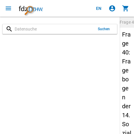
menu
account_circle
shopping_cart
EN
Frage
4
search
Suchen
Fra
ge
40:
Fra
ge
bo
ge
n
der
14.
So
zial