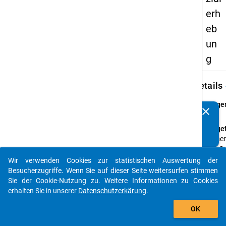
erh
eb
un
g
keybo
Details
Frage
clear
Kennen Sie Publikationen, die auf Basis unserer
40
Datenpakete entstanden sind? Dann teilen Sie uns diese
Fraget
bitte mit...
Woher
das Ge
Sie w
Wir verwenden Cookies zur statistischen Auswertung der
auto_stories
Somme
Besucherzugriffe. Wenn Sie auf dieser Seite weitersurfen stimmen
1994 
Sie der Cookie-Nutzung zu. Weitere Informationen zu Cookies
verfü
erhalten Sie in unserer
Datenschutzerkärung
.
add_shopping_cart
Einfü
OK
Die n
Fragen