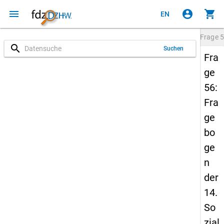
menu
account_circle
shopping_cart
EN
Frage
5
search
Suchen
Fra
ge
56:
Fra
ge
bo
ge
n
der
14.
So
zial