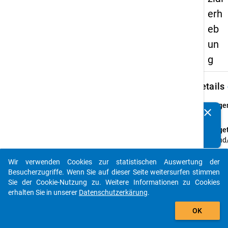
erh
eb
un
g
keybo
Details
Frage
clear
Kennen Sie Publikationen, die auf Basis unserer
56
Datenpakete entstanden sind? Dann teilen Sie uns diese
Fraget
bitte mit...
Stand
Ihre
Erwerb
Wir verwenden Cookies zur statistischen Auswertung der
auto_stories
im
Besucherzugriffe. Wenn Sie auf dieser Seite weitersurfen stimmen
Zusa
Sie der Cookie-Nutzung zu. Weitere Informationen zu Cookies
mit lh
erhalten Sie in unserer
Datenschutzerkärung
.
Studi
add_shopping_cart
OK
Frage
Einfa