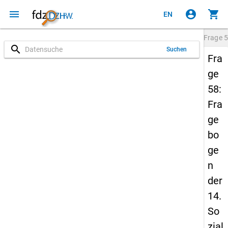
menu
account_circle
shopping_cart
EN
Frage
5
search
Suchen
Fra
ge
58:
Fra
ge
bo
ge
n
der
14.
So
zial