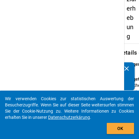
erh
eb
un
g
keybo
Details
Frage
clear
Kennen Sie Publikationen, die auf Basis unserer
58
Datenpakete entstanden sind? Dann teilen Sie uns diese
Fraget
bitte mit...
Welch
Berat
Servi
Wir verwenden Cookies zur statistischen Auswertung der
auto_stories
im Umf
Besucherzugriffe. Wenn Sie auf dieser Seite weitersurfen stimmen
Hochs
Sie der Cookie-Nutzung zu. Weitere Informationen zu Cookies
für Si
erhalten Sie in unserer
Datenschutzerkärung
.
add_shopping_cart
Einfü
OK
Einric
Hochs