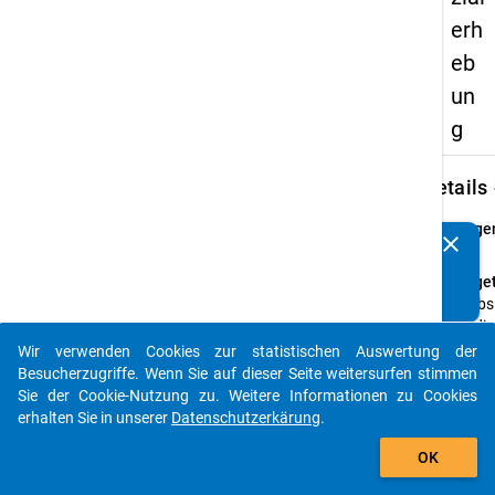
erh
eb
un
g
keybo
Details
Frage
clear
Kennen Sie Publikationen, die auf Basis unserer
67
Datenpakete entstanden sind? Dann teilen Sie uns diese
Fraget
bitte mit...
Beabsi
für di
einen
Wir verwenden Cookies zur statistischen Auswertung der
auto_stories
studi
Besucherzugriffe. Wenn Sie auf dieser Seite weitersurfen stimmen
Ausla
Sie der Cookie-Nutzung zu. Weitere Informationen zu Cookies
ggf. e
erhalten Sie in unserer
Datenschutzerkärung
.
Aufen
add_shopping_cart
OK
Anleit
weiter