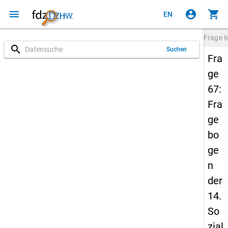
menu
account_circle
shopping_cart
EN
Frage
6
search
Suchen
Fra
ge
67:
Fra
ge
bo
ge
n
der
14.
So
zial