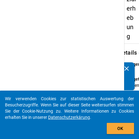
erh
eb
un
g
keybo
Details
Frage
clear
Kennen Sie Publikationen, die auf Basis unserer
77
Datenpakete entstanden sind? Dann teilen Sie uns diese
Fraget
bitte mit...
Habe
Sie
Kinde
Wir verwenden Cookies zur statistischen Auswertung der
auto_stories
Besucherzugriffe. Wenn Sie auf dieser Seite weitersurfen stimmen
Anleit
Sie der Cookie-Nutzung zu. Weitere Informationen zu Cookies
weiter
erhalten Sie in unserer
Datenschutzerkärung
.
Frage
add_shopping_cart
(Anga
OK
Jahre
aufge