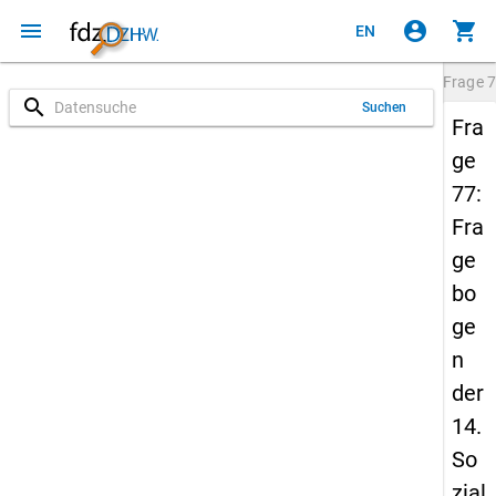
menu
account_circle
shopping_cart
EN
Frage
7
search
Suchen
Fra
ge
77:
Fra
ge
bo
ge
n
der
14.
So
zial