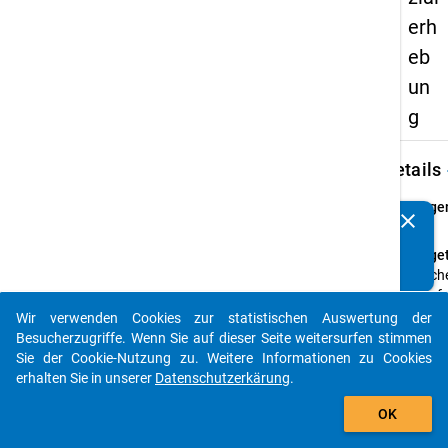
erh
eb
un
g
keybo
Details
Frage
clear
Kennen Sie Publikationen, die auf Basis unserer
84
Datenpakete entstanden sind? Dann teilen Sie uns diese
Fraget
bitte mit...
Welch
Beruf
hat Ih
Wir verwenden Cookies zur statistischen Auswertung der
auto_stories
Vater,
Besucherzugriffe. Wenn Sie auf dieser Seite weitersurfen stimmen
welch
Sie der Cookie-Nutzung zu. Weitere Informationen zu Cookies
Ihre
erhalten Sie in unserer
Datenschutzerkärung
.
Mutte
add_shopping_cart
OK
Anleit
Falls e