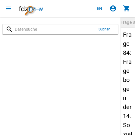
menu
account_circle
shopping_cart
EN
Frage
8
search
Suchen
Fra
ge
84:
Fra
ge
bo
ge
n
der
14.
So
zial