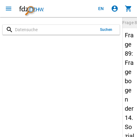
menu
account_circle
shopping_cart
EN
Frage
8
search
Suchen
Fra
ge
89:
Fra
ge
bo
ge
n
der
14.
So
zial