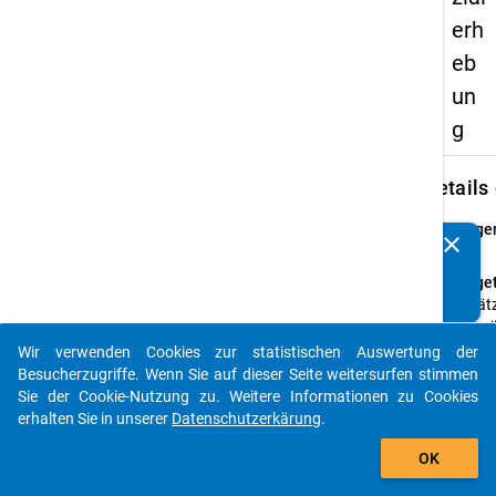
erh
eb
un
g
keybo
Details
Frage
clear
Kennen Sie Publikationen, die auf Basis unserer
89
Datenpakete entstanden sind? Dann teilen Sie uns diese
Fraget
bitte mit...
Schätz
bitte, 
welch
Wir verwenden Cookies zur statistischen Auswertung der
auto_stories
ungef
Besucherzugriffe. Wenn Sie auf dieser Seite weitersurfen stimmen
monat
Sie der Cookie-Nutzung zu. Weitere Informationen zu Cookies
Netto
erhalten Sie in unserer
Datenschutzerkärung
.
Ihre E
add_shopping_cart
OK
insge
verfü