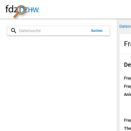
Daten
search
Suchen
Fr
De
Fra
Fra
Anl
Fra
Th