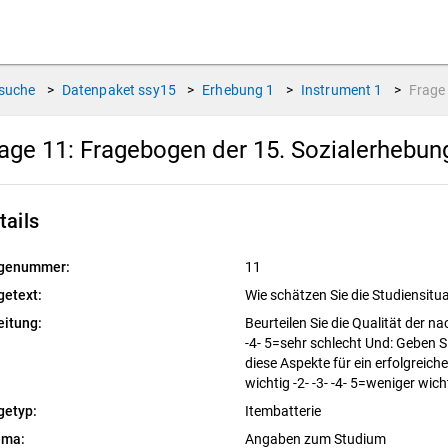
suche
>
Datenpaket
ssy15
>
Erhebung
1
>
Instrument
1
>
Frag
age 11:
Fragebogen der 15. Sozialerhebu
tails
genummer:
11
getext:
Wie sch
ätzen Sie die Studiensitu
eitung:
Beurteilen Sie die Qualit
ät der na
-4- 5=sehr schlecht Und: Geben Si
diese Aspekte fü
r ein erfolgreic
wichtig -2- -3- -4- 5=weniger wich
getyp:
Itembatterie
ema:
Angaben zum Studium