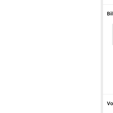
Bi
Vo