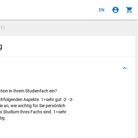
account_circle
shopping_cart
EN
e
11
ng
keyboard_arrow_up
ation in Ihrem Studienfach ein?
chfolgenden Aspekte. 1=sehr gut -2- -3-
e an, wie wichtig fü
r Sie persö
nlich
hes Studium Ihres Fachs sind. 1=sehr
tig