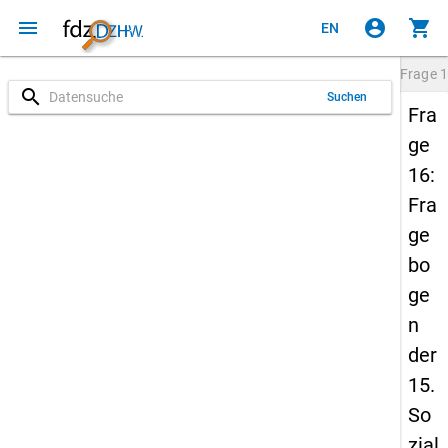
menu
account_circle
shopping_cart
EN
Frage
1
search
Suchen
Fra
ge
16:
Fra
ge
bo
ge
n
der
15.
So
zial