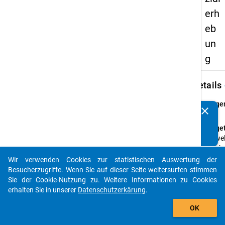
erh
eb
un
g
keybo
Details
Frage
clear
Kennen Sie Publikationen, die auf Basis unserer
16
Datenpakete entstanden sind? Dann teilen Sie uns diese
Fraget
bitte mit...
An wel
welch
Sie die
Wir verwenden Cookies zur statistischen Auswertung der
auto_stories
Hochs
Besucherzugriffe. Wenn Sie auf dieser Seite weitersurfen stimmen
erwor
Sie der Cookie-Nutzung zu. Weitere Informationen zu Cookies
erhalten Sie in unserer
Datenschutzerkärung
.
Frage
add_shopping_cart
Einfa
OK
Them