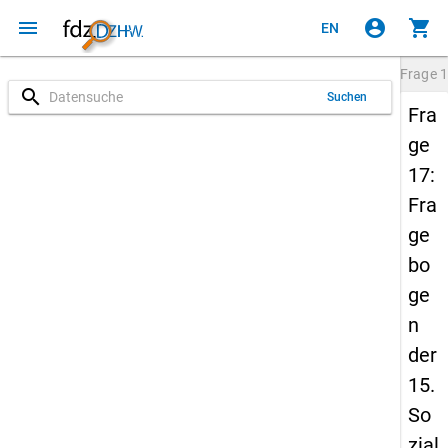
menu
account_circle
shopping_cart
EN
Frage
1
search
Suchen
Fra
ge
17:
Fra
ge
bo
ge
n
der
15.
So
zial