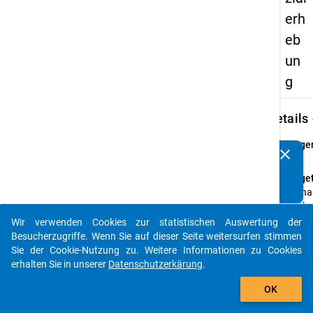
erh
eb
un
g
keybo
Details
Frage
clear
Kennen Sie Publikationen, die auf Basis unserer
17
Datenpakete entstanden sind? Dann teilen Sie uns diese
Fraget
bitte mit...
Wo hab
Hochs
erwor
Wir verwenden Cookies zur statistischen Auswertung der
auto_stories
Besucherzugriffe. Wenn Sie auf dieser Seite weitersurfen stimmen
Frage
Sie der Cookie-Nutzung zu. Weitere Informationen zu Cookies
Einfa
erhalten Sie in unserer
Datenschutzerkärung
.
Them
add_shopping_cart
Angab
OK
zu Ihr