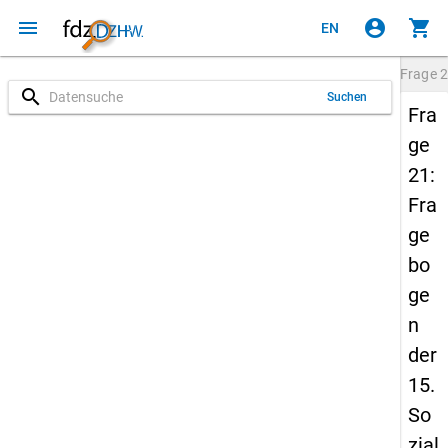
menu
account_circle
shopping_cart
EN
Frage
2
search
Suchen
Fra
ge
21:
Fra
ge
bo
ge
n
der
15.
So
zial