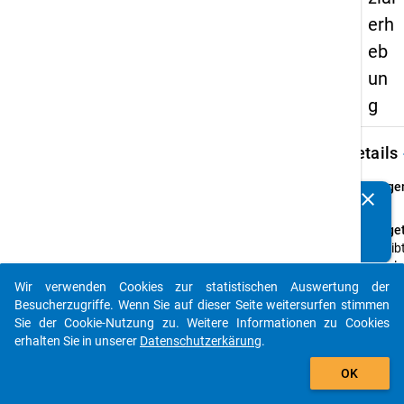
erh
eb
un
g
keybo
Details
Frage
clear
Kennen Sie Publikationen, die auf Basis unserer
21
Datenpakete entstanden sind? Dann teilen Sie uns diese
Fraget
bitte mit...
Es gib
Überl
Studi
Wir verwenden Cookies zur statistischen Auswertung der
auto_stories
Beruf
Besucherzugriffe. Wenn Sie auf dieser Seite weitersurfen stimmen
besse
Sie der Cookie-Nutzung zu. Weitere Informationen zu Cookies
aufei
erhalten Sie in unserer
Datenschutzerkärung
.
abzus
add_shopping_cart
OK
F
ür w
sechs