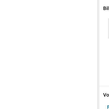
Bi
Vo