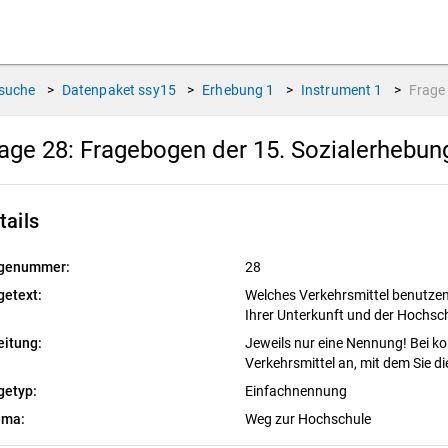
suche
>
Datenpaket
ssy15
>
Erhebung
1
>
Instrument
1
>
Frag
age 28:
Fragebogen der 15. Sozialerhebu
tails
genummer:
28
getext:
Welches Verkehrsmittel benutzen
Ihrer Unterkunft und der Hochsc
eitung:
Jeweils nur eine Nennung! Bei k
Verkehrsmittel an, mit dem Sie die
getyp:
Einfachnennung
ema:
Weg zur Hochschule