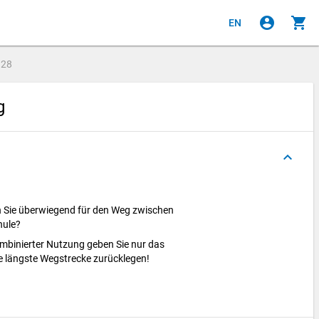
account_circle
shopping_cart
EN
e
28
ng
keyboard_arrow_up
 Sie
überwiegend f
ür den Weg zwischen
hule?
ombinierter Nutzung geben Sie nur das
 l
ängste Wegstrecke zur
ücklegen!