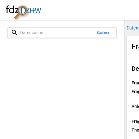
Daten
search
Suchen
Fr
De
Fra
Fra
Anl
Fra
Th