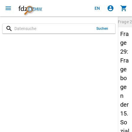
menu
account_circle
shopping_cart
EN
Frage
2
search
Suchen
Fra
ge
29:
Fra
ge
bo
ge
n
der
15.
So
zial