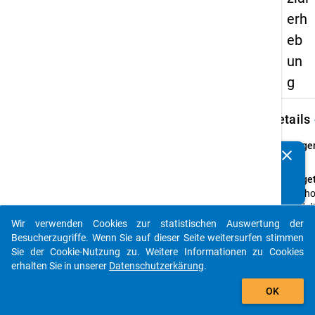
erh
eb
un
g
keybo
Details
Frage
clear
Kennen Sie Publikationen, die auf Basis unserer
29
Datenpakete entstanden sind? Dann teilen Sie uns diese
Fraget
bitte mit...
Wie h
sind d
Fahrtk
Wir verwenden Cookies zur statistischen Auswertung der
auto_stories
die Sie
Besucherzugriffe. Wenn Sie auf dieser Seite weitersurfen stimmen
monat
Sie der Cookie-Nutzung zu. Weitere Informationen zu Cookies
f
ür de
erhalten Sie in unserer
Datenschutzerkärung
.
zur
add_shopping_cart
OK
Hochs
aufwe