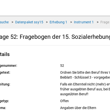
suche
>
Datenpaket
ssy15
>
Erhebung
1
>
Instrument
1
>
Frag
age 52:
Fragebogen der 15. Sozialerhebu
tails
genummer:
52
getext:
Ordnen Sie bitte den Beruf Ihres 
Beiblatt - Schl
üssel 3 - vorgegebe
eitung:
Falls ein Elternteil nicht (mehr) 
fr
üher ausge
bten Beruf aus, bei
ausgeü
bten Beruf!
getyp:
Offen
ema:
Angaben über die Eltern