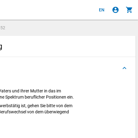
account_circle
shopping_cart
EN
e
52
ng
keyboard_arrow_up
Vaters und Ihrer Mutter in das im
ne Spektrum beruflicher Positionen ein.
erwerbst
ätig ist, gehen Sie bitte von dem
 Berufswechsel von dem ü
berwiegend