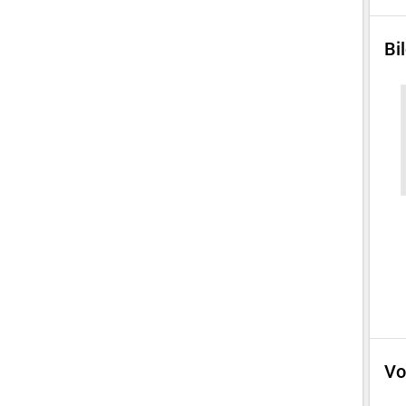
Bi
Vo