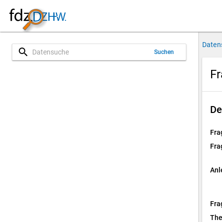
Daten
search
Suchen
Fr
De
Fra
Fra
Anl
Fra
Th