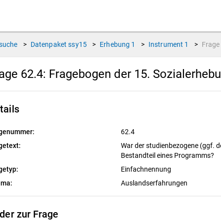
suche
>
Datenpaket
ssy15
>
Erhebung
1
>
Instrument
1
>
Frag
age 62.4:
Fragebogen der 15. Sozialerheb
tails
genummer:
62.4
getext:
War der studienbezogene (ggf. der
Bestandteil eines Programms?
getyp:
Einfachnennung
ema:
Auslandserfahrungen
lder zur Frage