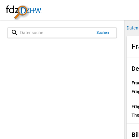
Daten
search
Suchen
Fr
De
Fra
Fra
Fra
Th
Bi