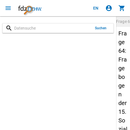
menu
account_circle
shopping_cart
EN
Frage
6
search
Suchen
Fra
ge
64:
Fra
ge
bo
ge
n
der
15.
So
zial