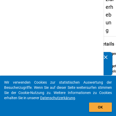
erh
eb
un
g
keybo
Details
Frage
clear
Kennen Sie Publikationen, die auf Basis unserer
64
Datenpakete entstanden sind? Dann teilen Sie uns diese
Fraget
bitte mit...
In we
haben 
folgen
Wir verwenden Cookies zur statistischen Auswertung der
auto_stories
persö
Besucherzugriffe. Wenn Sie auf dieser Seite weitersurfen stimmen
studi
Sie der Cookie-Nutzung zu. Weitere Informationen zu Cookies
Ausla
erhalten Sie in unserer
Datenschutzerkärung
.
gehind
add_shopping_cart
OK
der Du
eines 