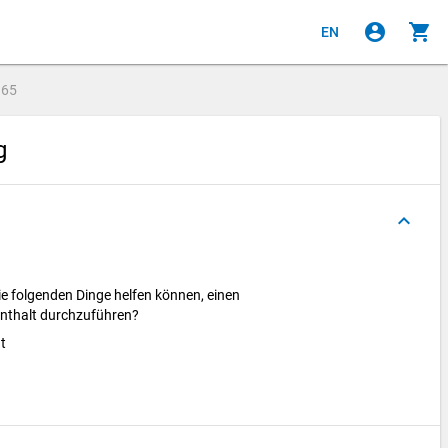
account_circle
shopping_cart
EN
e
65
ng
keyboard_arrow_up
ie folgenden Dinge helfen k
önnen, einen
nthalt durchzuf
ühren?
ht