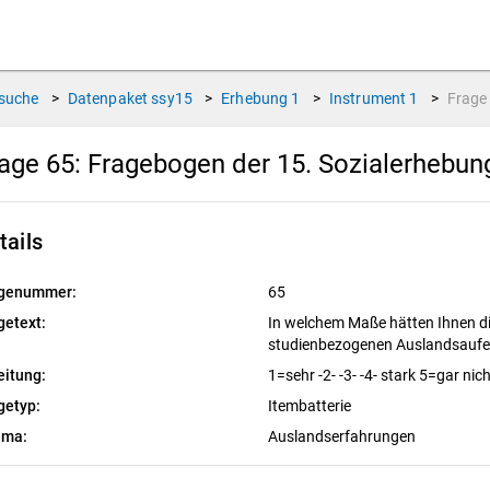
suche
>
Datenpaket
ssy15
>
Erhebung
1
>
Instrument
1
>
Frag
age 65:
Fragebogen der 15. Sozialerhebu
tails
genummer:
65
getext:
In welchem Maße hä
tten Ihnen d
studienbezogenen Auslandsaufe
eitung:
1=sehr -2- -3- -4- stark 5=gar nic
getyp:
Itembatterie
ema:
Auslandserfahrungen