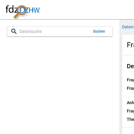
Daten
search
Suchen
Fr
De
Fra
Fra
Anl
Fra
Th