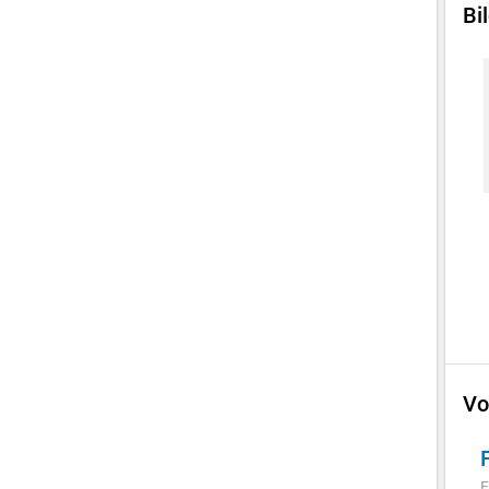
Bi
Vo
F