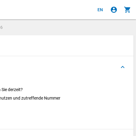
account_circle
shopping_cart
EN
e
6
keyboard_arrow_up
 Sie derzeit?
benutzen und zutreffende Nummer