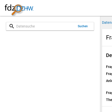
Daten
search
Suchen
Fr
De
Fra
Fra
Anl
Fra
Th