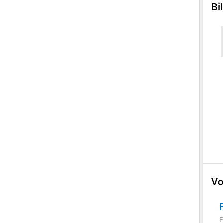
Bi
Vo
F