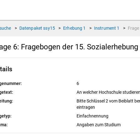
suche
>
Datenpaket
ssy15
>
Erhebung
1
>
Instrument
1
>
Frag
age 6:
Fragebogen der 15. Sozialerhebung
tails
genummer:
6
getext:
An welcher Hochschule studieren
eitung:
Bitte Schlü
ssel 2 vom Beiblatt 
eintragen
getyp:
Einfachnennung
ema:
Angaben zum Studium