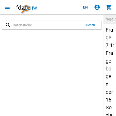
menu
account_circle
shopping_cart
EN
Frage
7
search
Suchen
Fra
ge
7.1:
Fra
ge
bo
ge
n
der
15.
So
zial