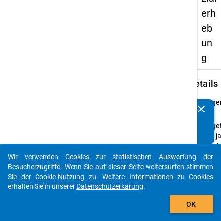
erh
eb
un
g
keybo
Details
Frage
clear
Kennen Sie Publikationen, die auf Basis unserer
7.1
Datenpakete entstanden sind? Dann teilen Sie uns diese
Fraget
bitte mit...
falls j
Absch
haben 
Wir verwenden Cookies zur statistischen Auswertung der
auto_stories
besta
Besucherzugriffe. Wenn Sie auf dieser Seite weitersurfen stimmen
Sie der Cookie-Nutzung zu. Weitere Informationen zu Cookies
Anleit
erhalten Sie in unserer
Datenschutzerkärung
.
Bitte
add_shopping_cart
Numme
OK
zutref
Absch