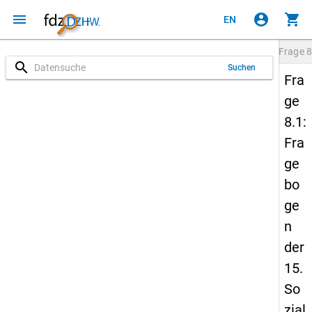
menu
account_circle
shopping_cart
EN
Frage
8
search
Suchen
Fra
ge
8.1:
Fra
ge
bo
ge
n
der
15.
So
zial