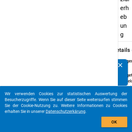
erh
eb
un
g
keybo
Details
Frage
clear
Kennen Sie Publikationen, die auf Basis unserer
8.1
Datenpakete entstanden sind? Dann teilen Sie uns diese
Fraget
bitte mit...
In we
Haupt
hatten
Wir verwenden Cookies zur statistischen Auswertung der
auto_stories
bei
Besucherzugriffe. Wenn Sie auf dieser Seite weitersurfen stimmen
Studi
Sie der Cookie-Nutzung zu. Weitere Informationen zu Cookies
einges
erhalten Sie in unserer
Datenschutzerkärung
.
und w
add_shopping_cart
OK
Absch
strebt