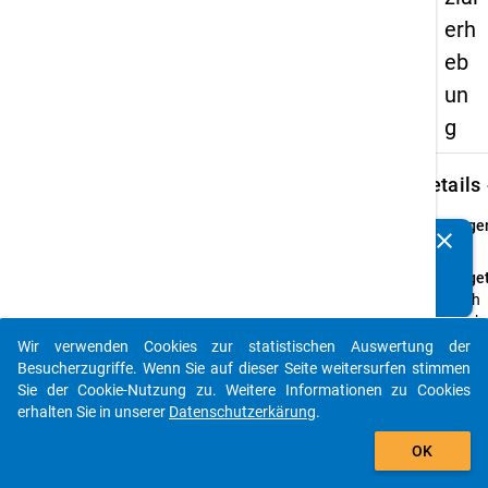
erh
eb
un
g
keybo
Details
Frage
clear
Kennen Sie Publikationen, die auf Basis unserer
8.2
Datenpakete entstanden sind? Dann teilen Sie uns diese
Fraget
bitte mit...
Nach
welch
Fachs
Wir verwenden Cookies zur statistischen Auswertung der
auto_stories
fand d
Besucherzugriffe. Wenn Sie auf dieser Seite weitersurfen stimmen
Wechs
Sie der Cookie-Nutzung zu. Weitere Informationen zu Cookies
statt?
erhalten Sie in unserer
Datenschutzerkärung
.
add_shopping_cart
Frage
OK
Offen