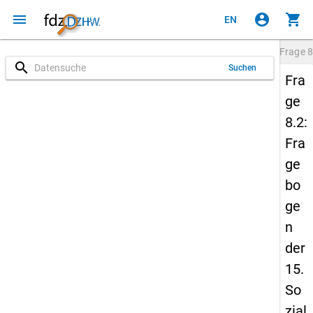
menu
account_circle
shopping_cart
EN
Frage
8
search
Suchen
Fra
ge
8.2:
Fra
ge
bo
ge
n
der
15.
So
zial