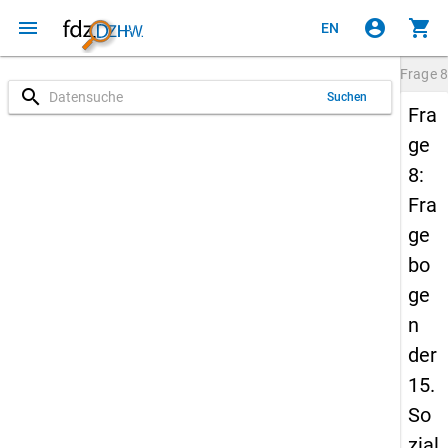
menu
account_circle
shopping_cart
EN
Frage
8
search
Suchen
Fra
ge
8:
Fra
ge
bo
ge
n
der
15.
So
zial