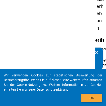
erh
eb
un
g
keybo
Details
Frage
clear
Kennen Sie Publikationen, die auf Basis unserer
8
Datenpakete entstanden sind? Dann teilen Sie uns diese
Fraget
bitte mit...
Haben 
Erstim
das S
Wir verwenden Cookies zur statistischen Auswertung der
auto_stories
oder 
Besucherzugriffe. Wenn Sie auf dieser Seite weitersurfen stimmen
anges
Sie der Cookie-Nutzung zu. Weitere Informationen zu Cookies
Absch
erhalten Sie in unserer
Datenschutzerkärung
.
gewec
add_shopping_cart
OK
Einfü
Als We