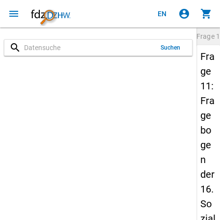
menu
account_circle
shopping_cart
EN
Frage
1
search
Suchen
Fra
ge
11:
Fra
ge
bo
ge
n
der
16.
So
zial