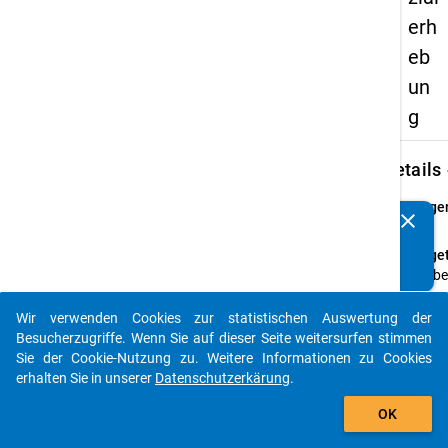
erh
eb
un
g
keybo
Details
Frage
clear
Kennen Sie Publikationen, die auf Basis unserer
11
Datenpakete entstanden sind? Dann teilen Sie uns diese
Fraget
bitte mit...
Wie be
Ihre ze
Belas
Wir verwenden Cookies zur statistischen Auswertung der
auto_stories
das St
Besucherzugriffe. Wenn Sie auf dieser Seite weitersurfen stimmen
einsch
Sie der Cookie-Nutzung zu. Weitere Informationen zu Cookies
Erwerb
erhalten Sie in unserer
Datenschutzerkärung
.
add_shopping_cart
Anleit
OK
1=zu
gering