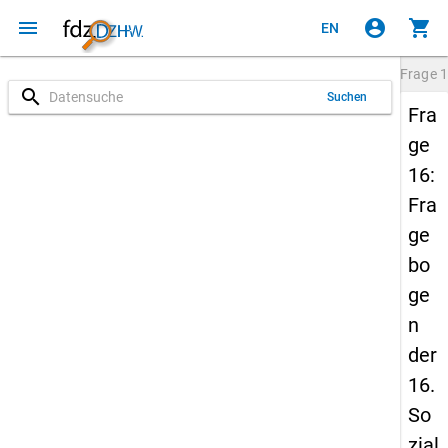
menu
account_circle
shopping_cart
EN
Frage
1
search
Suchen
Fra
ge
16:
Fra
ge
bo
ge
n
der
16.
So
zial