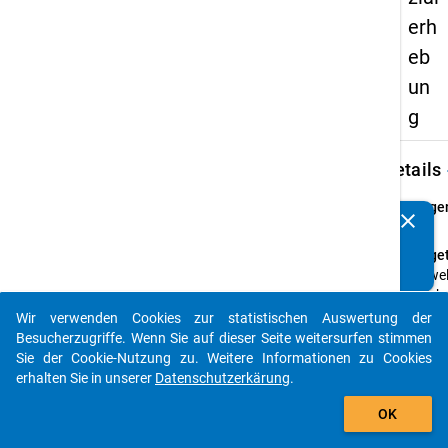
erh
eb
un
g
keybo
Details
Frage
clear
Kennen Sie Publikationen, die auf Basis unserer
16
Datenpakete entstanden sind? Dann teilen Sie uns diese
Fraget
bitte mit...
An wel
welch
Sie die
Wir verwenden Cookies zur statistischen Auswertung der
auto_stories
Hochs
Besucherzugriffe. Wenn Sie auf dieser Seite weitersurfen stimmen
erwor
Sie der Cookie-Nutzung zu. Weitere Informationen zu Cookies
erhalten Sie in unserer
Datenschutzerkärung
.
Frage
add_shopping_cart
Einfa
OK
Them