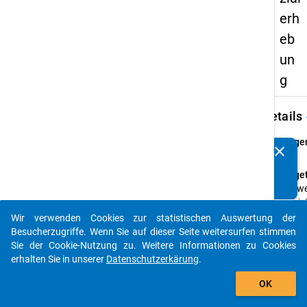
erh
eb
un
g
keybo
Details
Frage
clear
Kennen Sie Publikationen, die auf Basis unserer
26
Datenpakete entstanden sind? Dann teilen Sie uns diese
Fraget
bitte mit...
Wie we
Ihre je
Wohn
Wir verwenden Cookies zur statistischen Auswertung der
auto_stories
bzw. I
Besucherzugriffe. Wenn Sie auf dieser Seite weitersurfen stimmen
Zimme
Sie der Cookie-Nutzung zu. Weitere Informationen zu Cookies
der
erhalten Sie in unserer
Datenschutzerkärung
.
Hochs
add_shopping_cart
OK
entfer
und wi