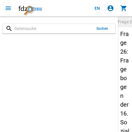
menu
account_circle
shopping_cart
EN
Frage
2
search
Suchen
Fra
ge
26:
Fra
ge
bo
ge
n
der
16.
So
zial