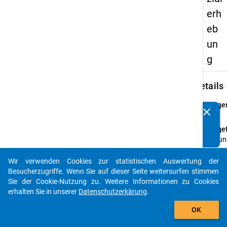
erh
eb
un
g
keybo
Details
Frage
clear
Kennen Sie Publikationen, die auf Basis unserer
29
Datenpakete entstanden sind? Dann teilen Sie uns diese
Fraget
bitte mit...
Wo un
wie
häufig
Wir verwenden Cookies zur statistischen Auswertung der
auto_stories
essen
Besucherzugriffe. Wenn Sie auf dieser Seite weitersurfen stimmen
Sie in
Sie der Cookie-Nutzung zu. Weitere Informationen zu Cookies
der
erhalten Sie in unserer
Datenschutzerkärung
.
Regel 
add_shopping_cart
OK
bezog
auf ei