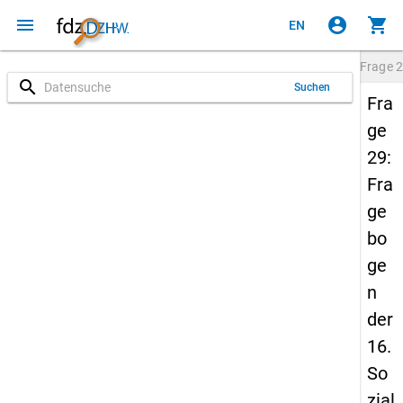
menu
account_circle
shopping_cart
EN
Frage
2
search
Suchen
Fra
ge
29:
Fra
ge
bo
ge
n
der
16.
So
zial