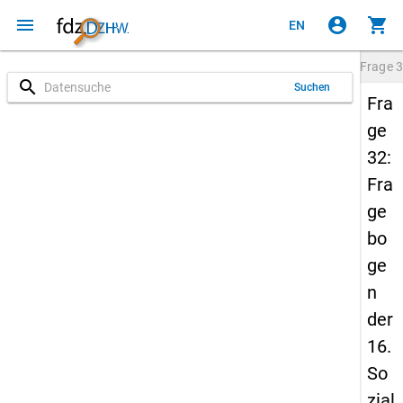
menu
account_circle
shopping_cart
EN
Frage
3
search
Suchen
Fra
ge
32:
Fra
ge
bo
ge
n
der
16.
So
zial