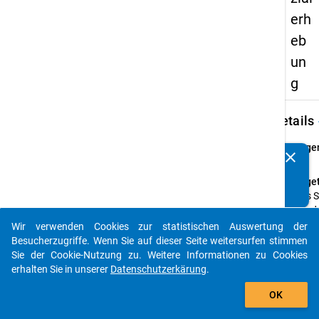
erh
eb
un
g
keybo
Details
Frage
clear
Kennen Sie Publikationen, die auf Basis unserer
32
Datenpakete entstanden sind? Dann teilen Sie uns diese
Fraget
bitte mit...
Falls S
nie od
nicht
Wir verwenden Cookies zur statistischen Auswertung der
auto_stories
täglic
Besucherzugriffe. Wenn Sie auf dieser Seite weitersurfen stimmen
in der
Sie der Cookie-Nutzung zu. Weitere Informationen zu Cookies
Mens
erhalten Sie in unserer
Datenschutzerkärung
.
essen,
add_shopping_cart
OK
was
hinder