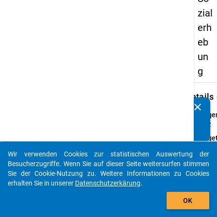
zial
erh
eb
un
g
keybo
Details
clear
Kennen Sie Publikationen, die auf Basis unserer
Frage
Datenpakete entstanden sind? Dann teilen Sie uns diese
34.2
bitte mit...
Fraget
Erhalt
Wir verwenden Cookies zur statistischen Auswertung der
Beglei
auto_stories
Besucherzugriffe. Wenn Sie auf dieser Seite weitersurfen stimmen
Miete 
Sie der Cookie-Nutzung zu. Weitere Informationen zu Cookies
Härtef
erhalten Sie in unserer
Datenschutzerkärung
.
des B
add_shopping_cart
erhöh
OK
Förde