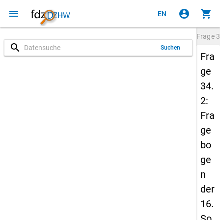
menu
account_circle
shopping_cart
EN
Frage
3
search
Suchen
Fra
ge
34.
2:
Fra
ge
bo
ge
n
der
16.
So