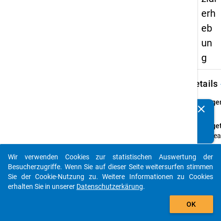
erh
eb
un
g
keybo
Details
Frage
clear
Kennen Sie Publikationen, die auf Basis unserer
44
Datenpakete entstanden sind? Dann teilen Sie uns diese
Fraget
bitte mit...
Ungea
dessen
Sie Ihr
Wir verwenden Cookies zur statistischen Auswertung der
auto_stories
finanzi
Besucherzugriffe. Wenn Sie auf dieser Seite weitersurfen stimmen
Situat
Sie der Cookie-Nutzung zu. Weitere Informationen zu Cookies
belas
erhalten Sie in unserer
Datenschutzerkärung
.
empfi
add_shopping_cart
OK
oder n
Welch