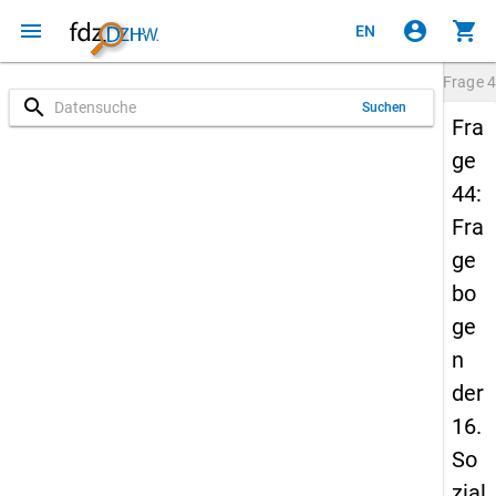
menu
account_circle
shopping_cart
EN
Frage
4
search
Suchen
Fra
ge
44:
Fra
ge
bo
ge
n
der
16.
So
zial