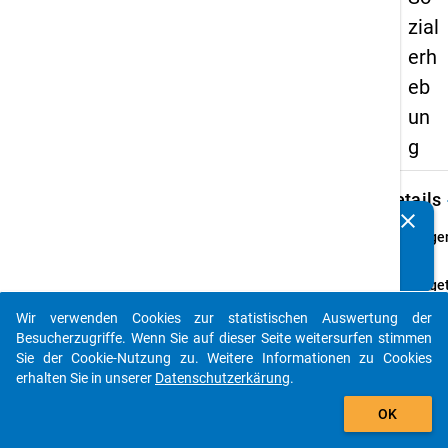
zial
erh
eb
un
g
keybo
Details
clear
Kennen Sie Publikationen, die auf Basis unserer
Frage
Datenpakete entstanden sind? Dann teilen Sie uns diese
45.1
bitte mit...
Fraget
Stand 
Wir verwenden Cookies zur statistischen Auswertung der
Ihre
auto_stories
Besucherzugriffe. Wenn Sie auf dieser Seite weitersurfen stimmen
Erwerb
Sie der Cookie-Nutzung zu. Weitere Informationen zu Cookies
im
erhalten Sie in unserer
Datenschutzerkärung
.
Zusa
add_shopping_cart
mit Ih
OK
Studi