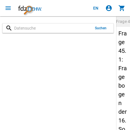
menu
account_circle
shopping_cart
EN
Frage
4
search
Suchen
Fra
ge
45.
1:
Fra
ge
bo
ge
n
der
16.
So