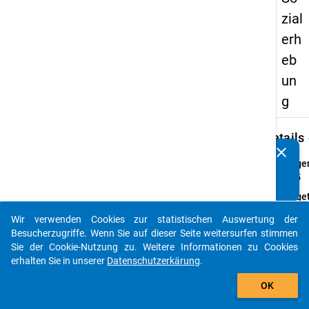
zial
erh
eb
un
g
keybo
Details
clear
Kennen Sie Publikationen, die auf Basis unserer
Frage
Datenpakete entstanden sind? Dann teilen Sie uns diese
45.5
bitte mit...
Fraget
Wesha
Wir verwenden Cookies zur statistischen Auswertung der
waren 
auto_stories
Besucherzugriffe. Wenn Sie auf dieser Seite weitersurfen stimmen
Sie
Sie der Cookie-Nutzung zu. Weitere Informationen zu Cookies
erwer
erhalten Sie in unserer
Datenschutzerkärung
.
Anleit
add_shopping_cart
Inwiew
OK
treffe