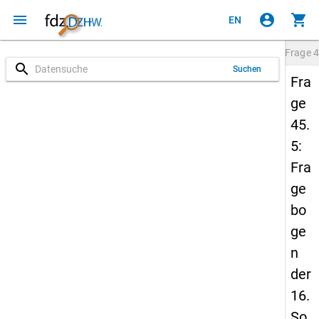
menu
account_circle
shopping_cart
EN
Frage
4
search
Suchen
Fra
ge
45.
5:
Fra
ge
bo
ge
n
der
16.
So