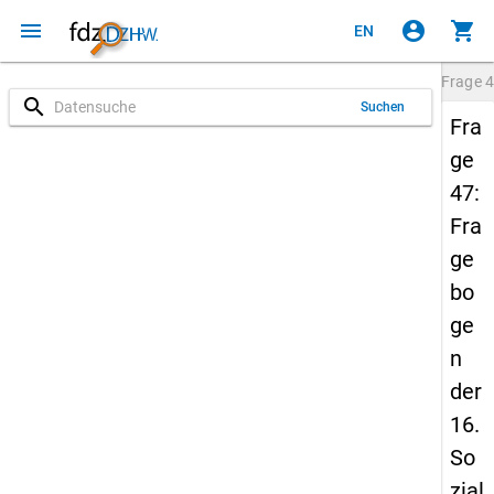
menu
account_circle
shopping_cart
EN
Frage
4
search
Suchen
Fra
ge
47:
Fra
ge
bo
ge
n
der
16.
So
zial