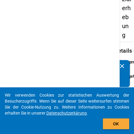
erh
eb
un
g
keybo
Details
Frage
clear
Kennen Sie Publikationen, die auf Basis unserer
47
Datenpakete entstanden sind? Dann teilen Sie uns diese
Fraget
bitte mit...
Ihr
Leben
Wir verwenden Cookies zur statistischen Auswertung der
Frage
auto_stories
Besucherzugriffe. Wenn Sie auf dieser Seite weitersurfen stimmen
Offen
Sie der Cookie-Nutzung zu. Weitere Informationen zu Cookies
Them
erhalten Sie in unserer
Datenschutzerkärung
.
Angab
add_shopping_cart
zu Ihr
OK
Perso