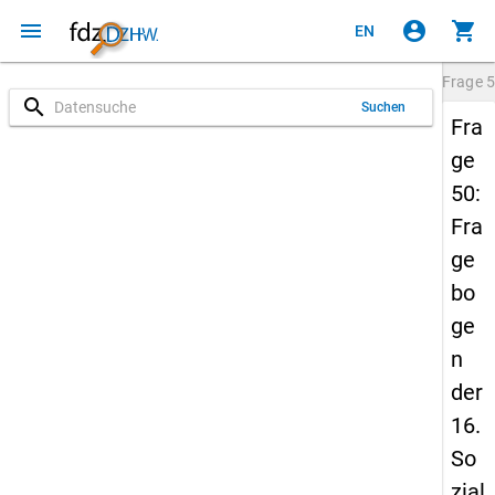
menu
account_circle
shopping_cart
EN
Frage
5
search
Suchen
Fra
ge
50:
Fra
ge
bo
ge
n
der
16.
So
zial