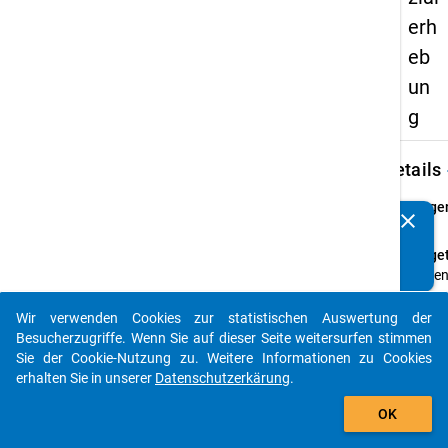
erh
eb
un
g
keybo
Details
Frage
clear
Kennen Sie Publikationen, die auf Basis unserer
50
Datenpakete entstanden sind? Dann teilen Sie uns diese
Fraget
bitte mit...
Habe
Sie
Kinde
Wir verwenden Cookies zur statistischen Auswertung der
auto_stories
Besucherzugriffe. Wenn Sie auf dieser Seite weitersurfen stimmen
Anleit
Sie der Cookie-Nutzung zu. Weitere Informationen zu Cookies
(wenn
erhalten Sie in unserer
Datenschutzerkärung
.
1,
add_shopping_cart
dann:)
OK
weiter
mit