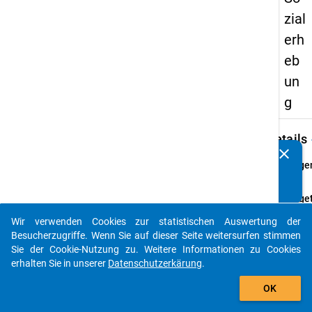
zial
erh
eb
un
g
keybo
Details
clear
Kennen Sie Publikationen, die auf Basis unserer
Frage
Datenpakete entstanden sind? Dann teilen Sie uns diese
50.1
bitte mit...
Fraget
Wie vi
Wir verwenden Cookies zur statistischen Auswertung der
Kinder
auto_stories
Besucherzugriffe. Wenn Sie auf dieser Seite weitersurfen stimmen
haben
Sie der Cookie-Nutzung zu. Weitere Informationen zu Cookies
Sie un
erhalten Sie in unserer
Datenschutzerkärung
.
wie alt
add_shopping_cart
ist Ihr
OK
jüngst
bzw.