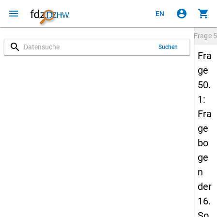
menu
account_circle
shopping_cart
EN
Frage
5
search
Suchen
Fra
ge
50.
1:
Fra
ge
bo
ge
n
der
16.
So