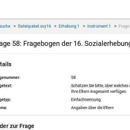
suche
>
Datenpaket
ssy16
>
Erhebung
1
>
Instrument
1
>
Frag
age 58:
Fragebogen der 16. Sozialerhebu
tails
genummer:
58
getext:
Schätzen Sie bitte, über welch
Ihre Eltern insgesamt verfügen.
getyp:
Einfachnennung
ema:
Angaben über die Eltern
lder zur Frage