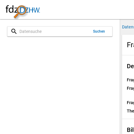
Daten
search
Suchen
Fr
De
Fra
Fra
Fra
Th
Bi