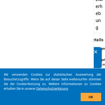
erh
eb
un
g
keybo
Details
Frage
clear
Kennen Sie Publikationen, die auf Basis unserer
66
Datenpakete entstanden sind? Dann teilen Sie uns diese
Fraget
bitte mit...
Gibt e
releva
Hochsc
Wir verwenden Cookies zur statistischen Auswertung der
auto_stories
Lehrv
Besucherzugriffe. Wenn Sie auf dieser Seite weitersurfen stimmen
Sie der Cookie-Nutzung zu. Weitere Informationen zu Cookies
Anleit
erhalten Sie in unserer
Datenschutzerkärung
.
(wenn
add_shopping_cart
nein
OK
oder
weiß