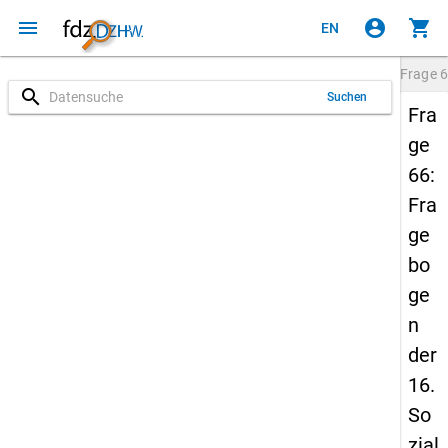
menu
account_circle
shopping_cart
EN
Frage
6
search
Suchen
Fra
ge
66:
Fra
ge
bo
ge
n
der
16.
So
zial