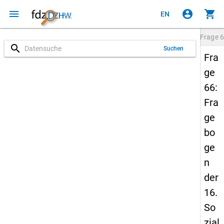
menu
account_circle
shopping_cart
EN
Frage
6
search
Suchen
Fra
ge
66:
Fra
ge
bo
ge
n
der
16.
So
zial