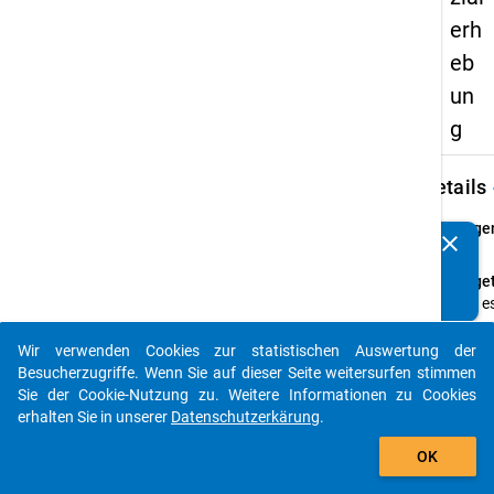
erh
eb
un
g
keybo
Details
Frage
clear
Kennen Sie Publikationen, die auf Basis unserer
66
Datenpakete entstanden sind? Dann teilen Sie uns diese
Fraget
bitte mit...
Gibt e
releva
Hochsc
Wir verwenden Cookies zur statistischen Auswertung der
auto_stories
Lehrv
Besucherzugriffe. Wenn Sie auf dieser Seite weitersurfen stimmen
Sie der Cookie-Nutzung zu. Weitere Informationen zu Cookies
Anleit
erhalten Sie in unserer
Datenschutzerkärung
.
(wenn
add_shopping_cart
nein
OK
oder
weiß